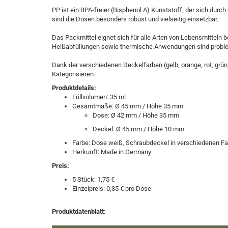
PP ist ein BPA-freier (Bisphenol A) Kunststoff, der sich dur
sind die Dosen besonders robust und vielseitig einsetzbar.
Das Packmittel eignet sich für alle Arten von Lebensmitteln 
Heißabfüllungen sowie thermische Anwendungen sind probleml
Dank der verschiedenen Deckelfarben (gelb, orange, rot, grü
Kategorisieren.
Produktdetails:
Füllvolumen: 35 ml
Gesamtmaße: Ø 45 mm / Höhe 35 mm
Dose: Ø 42 mm / Höhe 35 mm
Deckel: Ø 45 mm / Höhe 10 mm
Farbe: Dose weiß, Schraubdeckel in verschiedenen F
Herkunft: Made in Germany
Preis:
5 Stück: 1,75 €
Einzelpreis: 0,35 € pro Dose
Produktdatenblatt:​