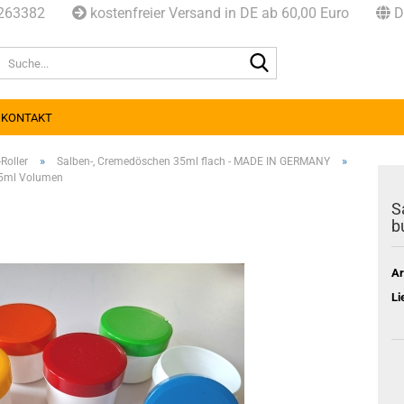
8263382
kostenfreier Versand in DE ab 60,00 Euro
D
Suche...
KONTAKT
»
»
Roller
Salben-, Cremedöschen 35ml flach - MADE IN GERMANY
 35ml Volumen
S
b
Ar
Li