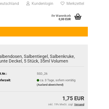
eutschland
Kundenlogin
Merkzettel
Ihr Warenkorb
0,00 EUR
albendosen, Salbentiegel, Salbenkruke,
unte Deckel, 5 Stück, 35ml Volumen
t.Nr.:
5SD_26
eferzeit:
ca. 3 Tage, sofern vorrätig
(Ausland abweichend)
1,75 EUR
inkl. 19% MwSt. zzgl.
Versand