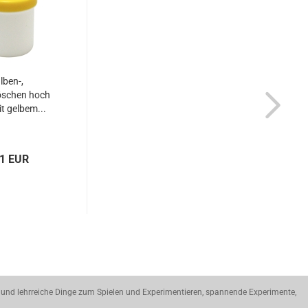
lben-,
schen hoch
t gelbem...
31 EUR
 und lehrreiche Dinge zum Spielen und Experimentieren, spannende Experimente,