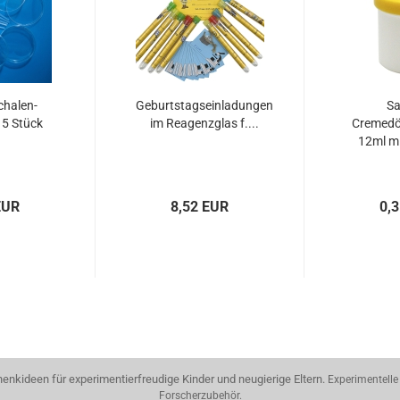
chalen-
Geburtstagseinladungen
Sa
e 5 Stück
im Reagenzglas f....
Cremedö
12ml mi
EUR
8,52 EUR
0,
nkideen für experimentierfreudige Kinder und neugierige Eltern.
Experimentelle
Forscherzubehör.