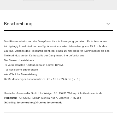
Beschreibung
Das Riesenrad wird von der Dampfmaschine in Bewegung gehalten. Es ist besonders
leichtgängig konstruiert und verfügt über eine starke Untersetzung von 15:1, d.h. das
Laufrad, welches das Riesenrad dreht, hat einen 15 mal größeren Durchmesser als das
Treibrad, das an der Kurbelwelle der Dampfmaschine befestigt wird.
Der Bausatz besteht aus:
- 5 vorgestanzten Kartonbögen im Format DIN A4
- Verschiedene Zubehörteile
- Ausführliche Bauanleitung
Größe des fertigen Riesenrads: ca. 22 x 16,3 x 24,6 cm (B/T/H)
Hersteller: Astromedia GmbH, Im Wirrigen 30, 45731 Waltrop, info@astromedia.de
Verkäufer:
FORSCHERSHOP, Monika Kuhn, Lichtweg 7, 82166
Gräfelfing,
forschershop@fruehes-forschen.de