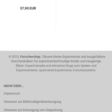
37,90 EUR
© 2013.
Forschershop.
Clevere kleine Experimente und ausgefallene
Geschenkideen für experimentierfreudige Kinder und neugierige
Eltern.
Experimentelle und lehrreiche Dinge zum Spielen und
Experimentieren, spannende Experimente, Forscherzubehör.
MEHR ÜBER...
Impressum
Hinweise zur Elektroaltgeräteentsorgung
Hinweise zur Entsorgung von Verpackung