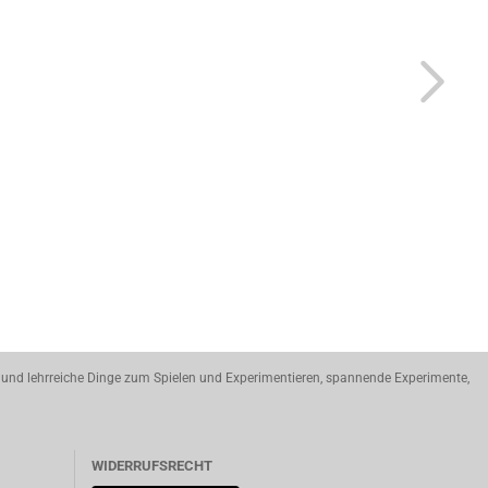
 und lehrreiche Dinge zum Spielen und Experimentieren, spannende Experimente,
WIDERRUFSRECHT