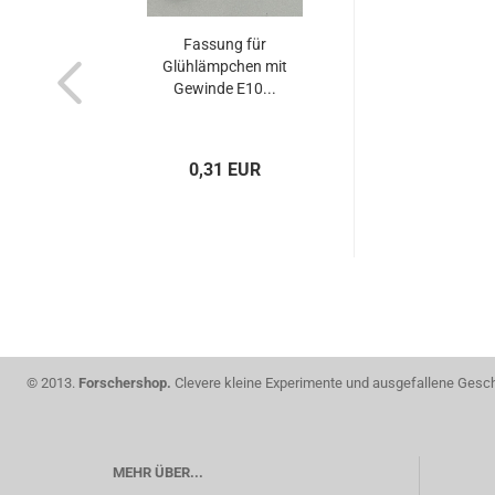
Fassung für
Glühlämpchen mit
Gewinde E10...
0,31 EUR
© 2013.
Forschershop.
Clevere kleine Experimente und ausgefallene Gesche
MEHR ÜBER...