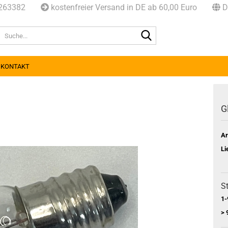
8263382
kostenfreier Versand in DE ab 60,00 Euro
D
Suche...
KONTAKT
G
Ar
Li
St
1-
> 