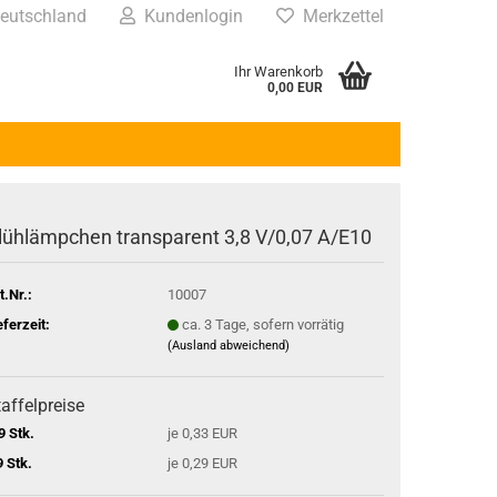
eutschland
Kundenlogin
Merkzettel
Ihr Warenkorb
0,00 EUR
lühlämpchen transparent 3,8 V/0,07 A/E10
t.Nr.:
10007
eferzeit:
ca. 3 Tage, sofern vorrätig
(Ausland abweichend)
affelpreise
9 Stk.
je 0,33 EUR
9 Stk.
je 0,29 EUR