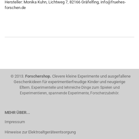
Hersteller: Monika Kuhn, Lichtweg 7, 82166 Gräfelfing, info@fruehes-
forschen.de
© 2013.
Forschershop.
Clevere kleine Experimente und ausgefallene
Geschenkideen für experimentierfreudige Kinder und neugierige
Eltern.
Experimentelle und lehrreiche Dinge zum Spielen und
Experimentieren, spannende Experimente, Forscherzubehör.
MEHR ÜBER...
Impressum
Hinweise zur Elektroaltgeräteentsorgung