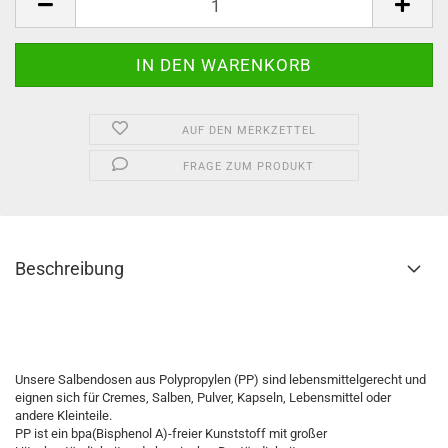
AUF DEN MERKZETTEL
FRAGE ZUM PRODUKT
Beschreibung
Salbendose, Salbenkruke, Salbentiegel, Cremedose, Cremedöschen, Salbendöschen, Cremekruke, Cremetiegel, Dose,
Döschen, Kruke, Tiegel, Hautpflege
Unsere Salbendosen aus Polypropylen (PP) sind lebensmittelgerecht und
eignen sich für Cremes, Salben, Pulver, Kapseln, Lebensmittel oder
andere Kleinteile.
PP ist ein bpa(Bisphenol A)-freier Kunststoff mit großer