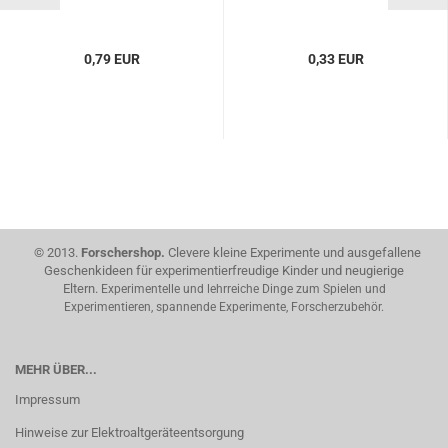
0,79 EUR
0,33 EUR
© 2013.
Forschershop.
Clevere kleine Experimente und ausgefallene
Geschenkideen für experimentierfreudige Kinder und neugierige
Eltern.
Experimentelle und lehrreiche Dinge zum Spielen und
Experimentieren, spannende Experimente, Forscherzubehör.
MEHR ÜBER...
Impressum
Hinweise zur Elektroaltgeräteentsorgung