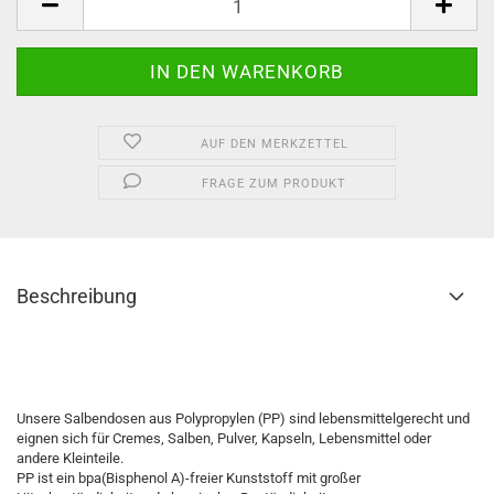
AUF DEN MERKZETTEL
FRAGE ZUM PRODUKT
Beschreibung
Salbendose, Salbenkruke, Salbentiegel, Cremedose, Cremedöschen, Salbendöschen, Cremekruke, Cremetiegel, Dose,
Döschen, Kruke, Tiegel, Hautpflege
Unsere Salbendosen aus Polypropylen (PP) sind lebensmittelgerecht und
eignen sich für Cremes, Salben, Pulver, Kapseln, Lebensmittel oder
andere Kleinteile.
PP ist ein bpa(Bisphenol A)-freier Kunststoff mit großer