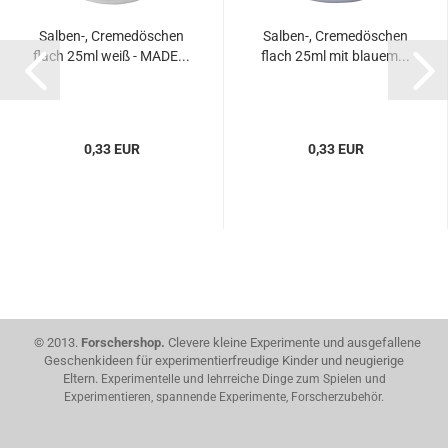
Salben-, Cremedöschen
Salben-, Cremedöschen
flach 25ml weiß - MADE...
flach 25ml mit blauem...
0,33 EUR
0,33 EUR
© 2013.
Forschershop.
Clevere kleine Experimente und ausgefallene
Geschenkideen für experimentierfreudige Kinder und neugierige
Eltern.
Experimentelle und lehrreiche Dinge zum Spielen und
Experimentieren, spannende Experimente, Forscherzubehör.