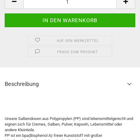
AUF DEN MERKZETTEL
FRAGE ZUM PRODUKT
Beschreibung
Salbendose, Salbenkruke, Salbentiegel, Cremedose, Cremedöschen, Salbendöschen, Cremekruke, Cremetiegel, Dose,
Döschen, Kruke, Tiegel, Hautpflege
Unsere Salbendosen aus Polypropylen (PP) sind lebensmittelgerecht und
eignen sich für Cremes, Salben, Pulver, Kapseln, Lebensmittel oder
andere Kleinteile.
PP ist ein bpa(Bisphenol A)-freier Kunststoff mit großer