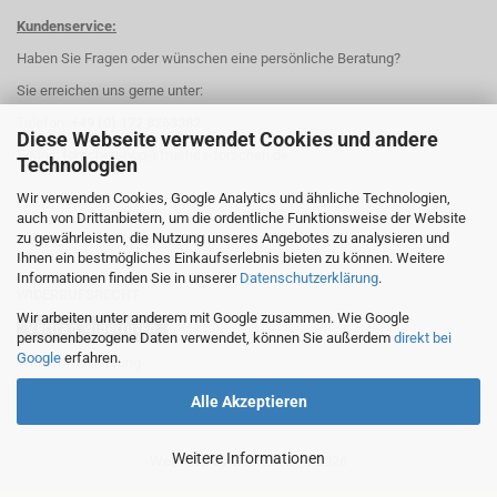
Kundenservice:
Haben Sie Fragen oder wünschen eine persönliche Beratung?
Sie erreichen uns gerne unter:
Telefon:
+49 (0) 172 8263382
Diese Webseite verwendet Cookies und andere
E-Mail:
forschershop@fruehes-forschen.de
Technologien
Wir verwenden Cookies, Google Analytics und ähnliche Technologien,
auch von Drittanbietern, um die ordentliche Funktionsweise der Website
Kontakt
zu gewährleisten, die Nutzung unseres Angebotes zu analysieren und
Ihnen ein bestmögliches Einkaufserlebnis bieten zu können. Weitere
Informationen finden Sie in unserer
Datenschutzerklärung
.
WIDERRUFSRECHT
Wir arbeiten unter anderem mit Google zusammen. Wie Google
Vertrag widerrufen
personenbezogene Daten verwendet, können Sie außerdem
direkt bei
Google
erfahren.
Widerrufsbelehrung
Alle Akzeptieren
Weitere Informationen
Webshop
by Gambio.de © 2026