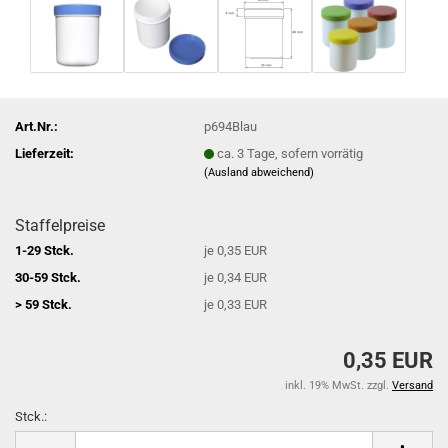
Art.Nr.:
p694Blau
Lieferzeit:
ca. 3 Tage, sofern vorrätig
(Ausland abweichend)
Staffelpreise
1-29 Stck.
je 0,35 EUR
30-59 Stck.
je 0,34 EUR
> 59 Stck.
je 0,33 EUR
0,35 EUR
inkl. 19% MwSt. zzgl.
Versand
Stck.:
Stck.