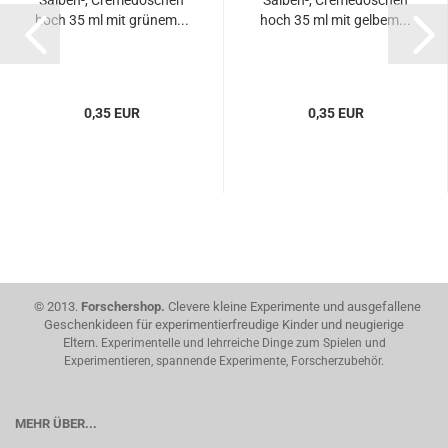
Salben-, Cremedöschen
Salben-, Cremedöschen
hoch 35 ml mit grünem...
hoch 35 ml mit gelbem...
0,35 EUR
0,35 EUR
© 2013.
Forschershop.
Clevere kleine Experimente und ausgefallene
Geschenkideen für experimentierfreudige Kinder und neugierige
Eltern.
Experimentelle und lehrreiche Dinge zum Spielen und
Experimentieren, spannende Experimente, Forscherzubehör.
MEHR ÜBER...