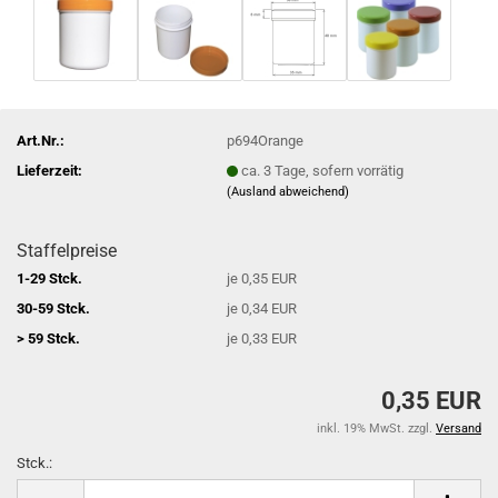
Art.Nr.:
p694Orange
Lieferzeit:
ca. 3 Tage, sofern vorrätig
(Ausland abweichend)
Staffelpreise
1-29 Stck.
je 0,35 EUR
30-59 Stck.
je 0,34 EUR
> 59 Stck.
je 0,33 EUR
0,35 EUR
inkl. 19% MwSt. zzgl.
Versand
Stck.:
Stck.