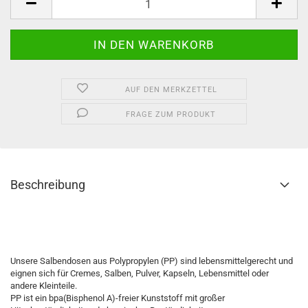
AUF DEN MERKZETTEL
FRAGE ZUM PRODUKT
Beschreibung
Salbendose, Salbenkruke, Salbentiegel, Cremedose, Cremedöschen, Salbendöschen, Cremekruke, Cremetiegel, Dose,
Döschen, Kruke, Tiegel, Hautpflege
Unsere Salbendosen aus Polypropylen (PP) sind lebensmittelgerecht und
eignen sich für Cremes, Salben, Pulver, Kapseln, Lebensmittel oder
andere Kleinteile.
PP ist ein bpa(Bisphenol A)-freier Kunststoff mit großer