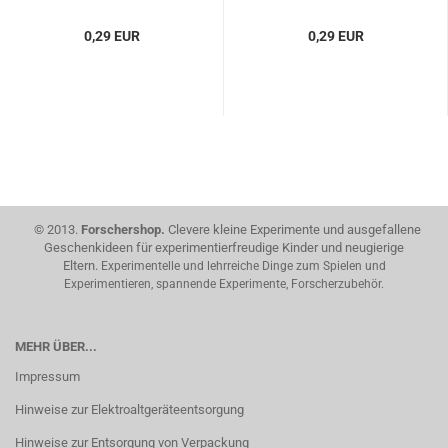
0,29 EUR
0,29 EUR
© 2013.
Forschershop.
Clevere kleine Experimente und ausgefallene
Geschenkideen für experimentierfreudige Kinder und neugierige
Eltern.
Experimentelle und lehrreiche Dinge zum Spielen und
Experimentieren, spannende Experimente, Forscherzubehör.
MEHR ÜBER...
Impressum
Hinweise zur Elektroaltgeräteentsorgung
Hinweise zur Entsorgung von Verpackung