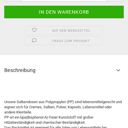
AUF DEN MERKZETTEL
FRAGE ZUM PRODUKT
Beschreibung
Salbendose, Salbenkruke, Salbentiegel, Cremedose, Cremedöschen, Salbendöschen, Cremekruke, Cremetiegel, Dose,
Döschen, Kruke, Tiegel, Hautpflege
Unsere Salbendosen aus Polypropylen (PP) sind lebensmittelgerecht und
eignen sich für Cremes, Salben, Pulver, Kapseln, Lebensmittel oder
andere Kleinteile.
PP ist ein bpa(Bisphenol A)-freier Kunststoff mit großer
Hitzebeständigkeit und chemischer Beständigkeit.
Das Packmittel ist geeignet für alle Arten von Lebensmitteln bei