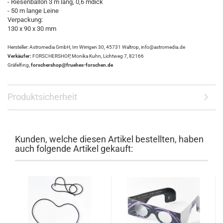
- Riesenballon 3 m lang, 0,6 mdick
- 50 m lange Leine
Verpackung:
130 x 90 x 30 mm
Hersteller: Astromedia GmbH, Im Wirrigen 30, 45731 Waltrop, info@astromedia.de
Verkäufer:
FORSCHERSHOP, Monika Kuhn, Lichtweg 7, 82166
Gräfelfing,
forschershop@fruehes-forschen.de
Produktsicherheit
Kunden, welche diesen Artikel bestellten, haben
auch folgende Artikel gekauft: