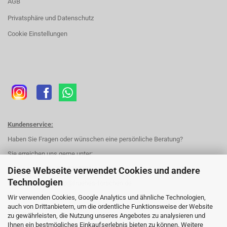
AGB
Privatsphäre und Datenschutz
Cookie Einstellungen
Kundenservice:
Haben Sie Fragen oder wünschen eine persönliche Beratung?
Sie erreichen uns gerne unter:
Telefon:
+49 (0) 172 8263382
Diese Webseite verwendet Cookies und andere
Technologien
E-Mail:
forschershop@fruehes-forschen.de
Wir verwenden Cookies, Google Analytics und ähnliche Technologien,
auch von Drittanbietern, um die ordentliche Funktionsweise der Website
Kontakt
zu gewährleisten, die Nutzung unseres Angebotes zu analysieren und
Ihnen ein bestmögliches Einkaufserlebnis bieten zu können. Weitere