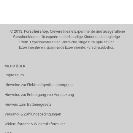
© 2013.
Forschershop.
Clevere kleine Experimente und ausgefallene
Geschenkideen für experimentierfreudige Kinder und neugierige
Eltern.
Experimentelle und lehrreiche Dinge zum Spielen und
Experimentieren, spannende Experimente, Forscherzubehör.
MEHR ÜBER...
Impressum
Hinweise zur Elektroaltgeräteentsorgung
Hinweise zur Entsorgung von Verpackung
Hinweis zum Batteriegesetz
Versand- & Zahlungsbedingungen
Widerrufsrecht & Widerrufsformular