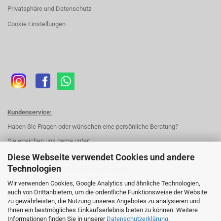
Privatsphäre und Datenschutz
Cookie Einstellungen
Kundenservice:
Haben Sie Fragen oder wünschen eine persönliche Beratung?
Sie erreichen uns gerne unter:
Telefon:
+49 (0) 172 8263382
Diese Webseite verwendet Cookies und andere
Technologien
E-Mail:
forschershop@fruehes-forschen.de
Wir verwenden Cookies, Google Analytics und ähnliche Technologien,
auch von Drittanbietern, um die ordentliche Funktionsweise der Website
Kontakt
zu gewährleisten, die Nutzung unseres Angebotes zu analysieren und
Ihnen ein bestmögliches Einkaufserlebnis bieten zu können. Weitere
Informationen finden Sie in unserer
Datenschutzerklärung
.