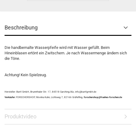
Beschreibung
Die handbemalte Wasserpfeife wird mit Wasser gefüllt. Beim
Hineinblasen ertönt ein Zwitschern. Je nach Wassermenge ändern sich
die Töne.
Achtung! Kein Spielzeug.
Hersteller: Bartl GmbH, Brunnthaler Str. 17, 84518 Garching/Alz, info@bartlgmbh.de
Verkäufer:
FORSCHERSHOP, Monika Kuhn, Lichtweg 7, 82166 Gräfelfing,
forschershop@fruehes-forschen.de
Produktvideo