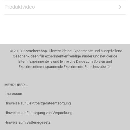
Produktvideo
© 2013.
Forschershop.
Clevere kleine Experimente und ausgefallene
Geschenkideen für experimentierfreudige Kinder und neugierige
Eltern.
Experimentelle und lehrreiche Dinge zum Spielen und
Experimentieren, spannende Experimente, Forscherzubehör.
MEHR ÜBER...
Impressum
Hinweise zur Elektroaltgeräteentsorgung
Hinweise zur Entsorgung von Verpackung
Hinweis zum Batteriegesetz