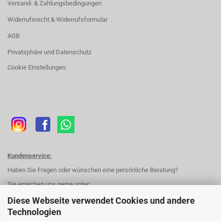
Versand- & Zahlungsbedingungen
Widerrufsrecht & Widerrufsformular
AGB
Privatsphäre und Datenschutz
Cookie Einstellungen
Kundenservice:
Haben Sie Fragen oder wünschen eine persönliche Beratung?
Sie erreichen uns gerne unter:
Telefon:
+49 (0) 172 8263382
Diese Webseite verwendet Cookies und andere
Technologien
E-Mail:
forschershop@fruehes-forschen.de